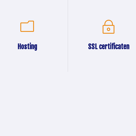
m
~
HIER BEGINT HET
LAAT JE WEBSITE AAN DE
WERELD ZIEN
ntroleer bij Web a Lot
Maak gebruik van onze
 de domeinnaam die u
Hosting
SSL certificaten
krachtige internet servers
lt nog beschikbaar is,
met betrouwbare
en laat hem direct
internetconnectie. Onze
gistreren. Binnen een
servers zijn optimaal
 beschikt u over je
.nl
ingericht voor het hosten
 .net .site, store, .site
van bijvoorbeeld
… domeinnaam.
WordPress websites.