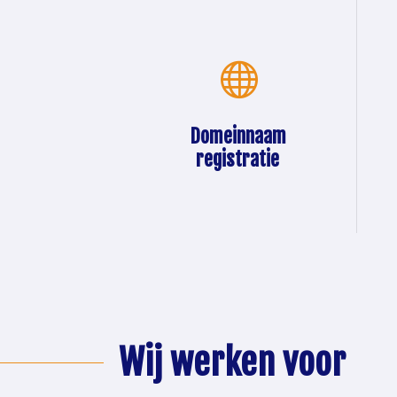

Co
of
Domeinnaam
wi
registratie
re
uur
.com
Wij werken voor