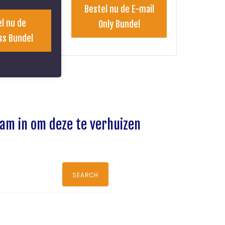
Bestel nu de E-mail
l nu de
Only Bundel
ss Bundel
aam in om deze te verhuizen
SEARCH