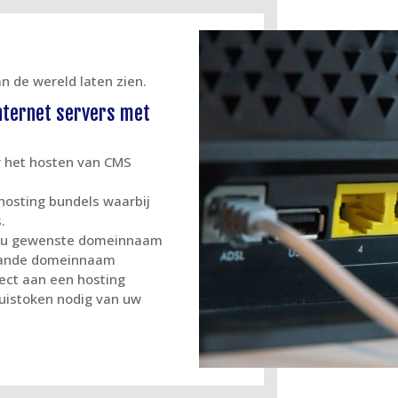
n de wereld laten zien.
nternet servers met
r het hosten van CMS
hosting bundels waarbij
.
or u gewenste domeinnaam
taande domeinnaam
rect aan een hosting
huistoken nodig van uw