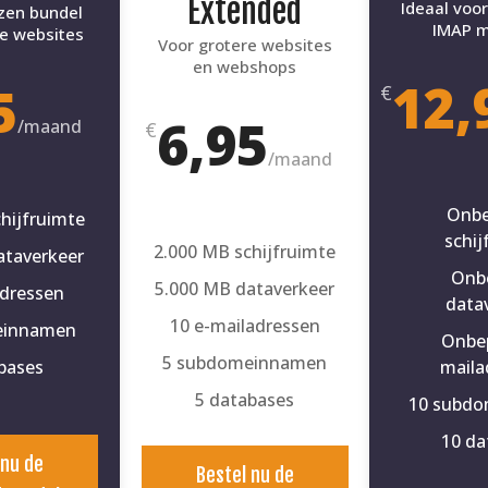
Extended
Ideaal voor
zen bundel
IMAP m
e websites
Voor grotere websites
en webshops
12,
5
€
6,95
/
maand
€
/
maand
Onbe
hijfruimte
schij
2.000 MB schijfruimte
ataverkeer
Onb
5.000 MB dataverkeer
adressen
data
10 e-mailadressen
einnamen
Onbep
5 subdomeinnamen
bases
maila
5 databases
10 subd
10 da
 nu de
Bestel nu de