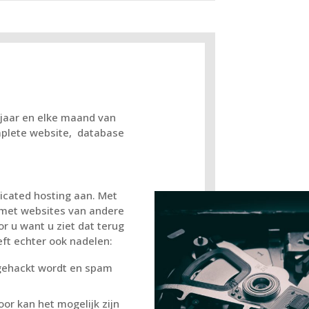
 jaar en elke maand van
mplete website, database
icated hosting aan. Met
 met websites van andere
or u want u ziet dat terug
eft echter ook nadelen:
 gehackt wordt en spam
n
oor kan het mogelijk zijn