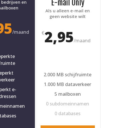
E-mail Only
 bedrijven en
ailboxen
Als u alleen e-mail en
geen website wilt
95
2,95
/
maand
€
/
maand
perkte
fruimte
eperkt
2.000 MB schijfruimte
verkeer
1.000 MB dataverkeer
erkt e-
5 mailboxen
dressen
0 subdomeinnamen
omeinnamen
0 databases
tabases