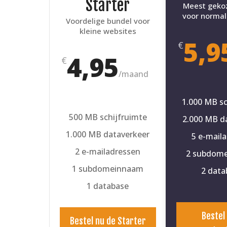
Starter
Meest geko
voor normal
Voordelige bundel voor
kleine websites
5,9
€
4,95
€
/
maand
1.000 MB sc
500 MB schijfruimte
2.000 MB d
1.000 MB dataverkeer
5 e-mail
2 e-mailadressen
2 subdom
1 subdomeinnaam
2 data
1 database
Bestel
Bestel nu de Starter