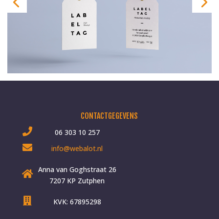
CONTACTGEGEVENS
06 303 10 257
info@webalot.nl
Anna van Goghstraat 26
7207 KP Zutphen
KVK: 67895298