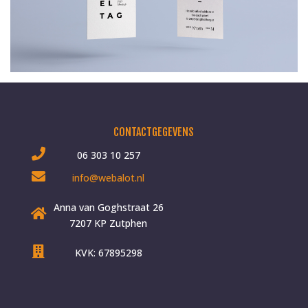
CONTACTGEGEVENS
06 303 10 257
info@webalot.nl
Anna van Goghstraat 26
7207 KP Zutphen
KVK: 67895298